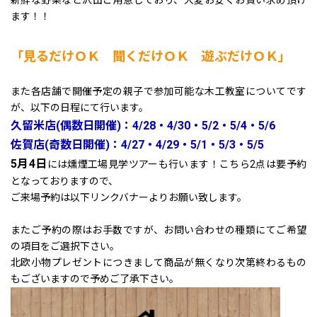
新鮮な野菜など沢山ご用意しており、大変お安くお買い求め頂け
ます！！
「見るだけＯＫ 聞くだけＯＫ 遊ぶだけＯＫ」
また各店舗で開催予定の親子で参加可能な木工教室についてです
が、以下の日程にて行います。
久留米店(偶数日開催)：4/28・4/30・5/2・5/4・5/6
佐賀店(奇数日開催)：4/27・4/29・5/1・5/3・5/5
5月4日
には燻煙工場見学ツアーも行います！こちら2点は要予約
となっておりますので、
ご来場予約は以下リンクバナーよりお願い致します。
またご予約の際はお手数ですが、お問い合わせの種類にてご希望
の項目をご選択下さい。
北欧小物プレゼントにつきまして商品が無くなり次第終わるもの
もございますので予めご了承下さい。