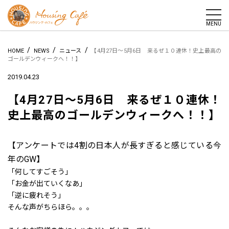
togg
MENU
/
/
/
HOME
NEWS
ニュース
【4月27日～5月6日 来るぜ１０連休！史上最高の
ゴールデンウィークへ！！】
2019.04.23
【4月27日～5月6日 来るぜ１０連休！
史上最高のゴールデンウィークへ！！】
【アンケートでは4割の日本人が長すぎると感じている今
年のGW】
「何してすごそう」
「お金が出ていくなあ」
「逆に疲れそう」
そんな声がちらほら。。。