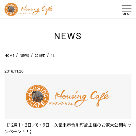
togg
MENU
NEWS
/
/
/
HOME
NEWS
2018年
11月
2018.11.26
【12月1・2日／8・9日 久留米市合川町施主様のお家大公開キャ
ンペーン！！】