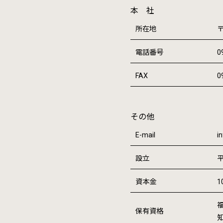
本 社
所在地
〒
電話番号
0
FAX
0
その他
E-mail
i
設立
平
資本金
1
福
保有資格
知