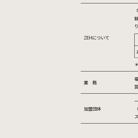
録
ZEHについて
＊
業 務
加盟団体