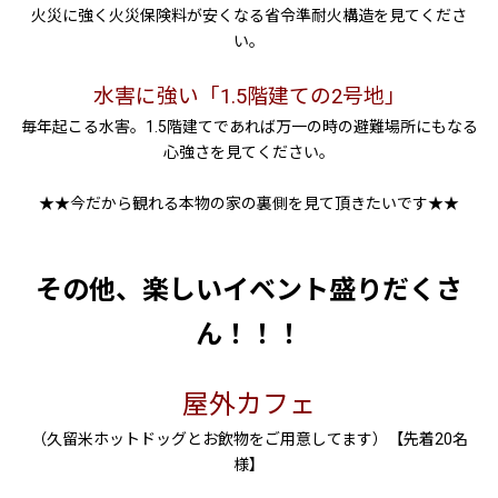
火災に強く火災保険料が安くなる省令準耐火構造を見てくださ
い。
水害に強い「
1.5
階建ての
2
号地」
毎年起こる水害。
1.5
階建てであれば万一の時の
避難場所にもなる
心強さを見てください。
★★今だから観れる本物の家の裏側を見て頂きたいです★★
その他、楽しいイベント盛りだくさ
ん！！！
屋外カフェ
（久留米ホットドッグとお飲物をご用意してます）【先着20名
様】