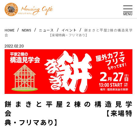
togg
MENU
/
/
/
/
HOME
NEWS
ニュース
イベント
餅まきと平屋2棟の構造見学
会 【来場特典・フリマあり】
2022.02.20
餅まきと平屋2棟の構造見学
会 【来場特
典・フリマあり】