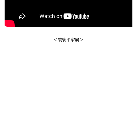
＜筑後平家展＞