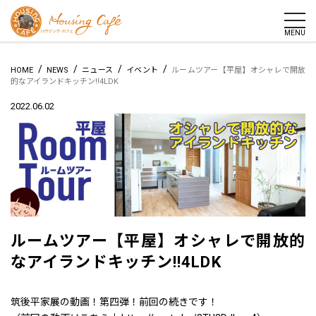
togg
MENU
/
/
/
/
HOME
NEWS
ニュース
イベント
ルームツアー【平屋】オシャレで開放
的なアイランドキッチン!!4LDK
2022.06.02
ルームツアー【平屋】オシャレで開放的
なアイランドキッチン!!4LDK
筑後平家展の動画！第四弾！前回の続きです！