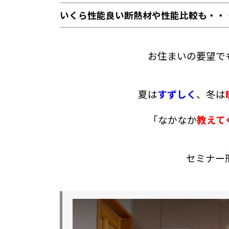
いくら性能良い断熱材や性能比較も・・
お住まいの要望で
夏は
すずしく
、冬は
「なかなか
教えて
セミナー形式で公