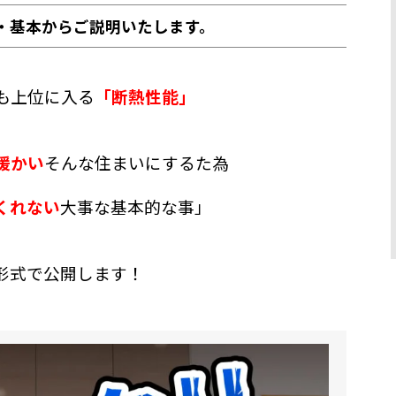
・基本からご説明いたします。
も上位に入る
「断熱性能」
暖かい
そんな住まいにするた為
くれない
大事な基本的な事」
開します！