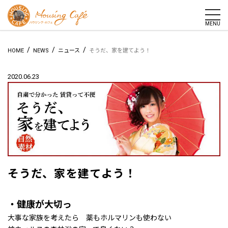
togg
MENU
/
/
/
HOME
NEWS
ニュース
そうだ、家を建てよう！
2020.06.23
そうだ、家を建てよう！
・健康が大切っ
大事な家族を考えたら 薬もホルマリンも使わない