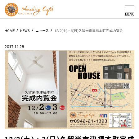
togg
MENU
/
/
/
HOME
NEWS
ニュース
12/2(土)・3(日)久留米市津福本町完成内覧会
2017.11.28