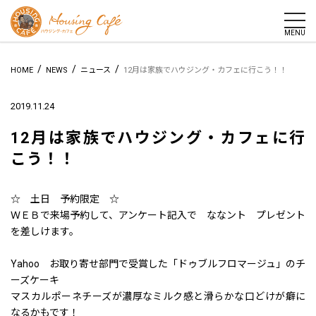
togg
MENU
/
/
/
HOME
NEWS
ニュース
12月は家族でハウジング・カフェに行こう！！
2019.11.24
12月は家族でハウジング・カフェに行
こう！！
☆ 土日 予約限定 ☆
ＷＥＢで来場予約して、アンケート記入で ななント プレゼント
を差しけます。
Yahoo お取り寄せ部門で受賞した「ドゥブルフロマージュ」のチ
ーズケーキ
マスカルポーネチーズが濃厚なミルク感と滑らかな口どけが癖に
なるかもです！