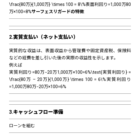
\frac{80万}{1,000万} \times 100 = 8\%
表面利回り
=
1
,
000
万
80
万
×
100
=
8%
サーフェスリガードの特徴
:
2.
実質支払い（ネット支払い）
実質的な収益は、表面収益から管理費や固定資産税、保険料
などの経費を差し引いた後の実際の収益性を示します。
例えば
実質利回り=80万−20万1,000万×100=6%\text{実質利回り} =
\frac{80万 – 20万}{1,000万} \times 100 = 6\%
実質利回り
=
1
,
000
万
80
万
−
20
万
×
100
=
6%
3.
キャッシュフロー準備
ローンを組む