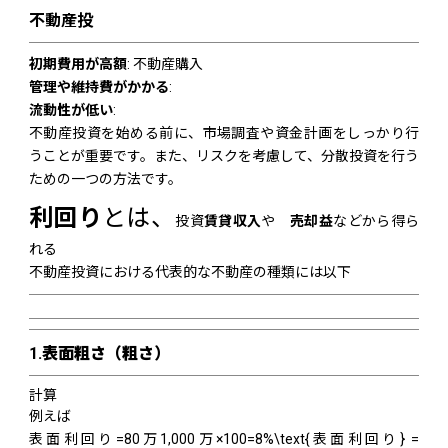
不動産投
初期費用が高額
: 不動産購入
管理や維持費がかかる
:
流動性が低い
:
不動産投資を始める前に、市場調査や資金計画をしっかり行
うことが重要です。また、リスクを考慮して、分散投資を行う
ための一つの方法です。
利回り
とは、
投資
賃貸収入
や
売却益
などから得ら
れる
不動産投資における代表的な不動産の種類には以下
1.
表面粗さ（粗さ）
計算
例えば
表面利回り=80万1,000万×100=8%\text{表面利回り} =