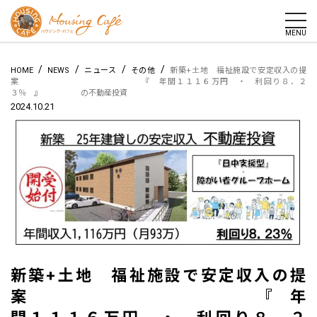
togg
MENU
/
/
/
/
HOME
NEWS
ニュース
その他
新築+土地 福祉施設で安定収入の提
案 『 年間１１１６万円 ・ 利回り８．２
３％ 』 の不動産投資
2024.10.21
新築+土地 福祉施設で安定収入の提
案 『 年