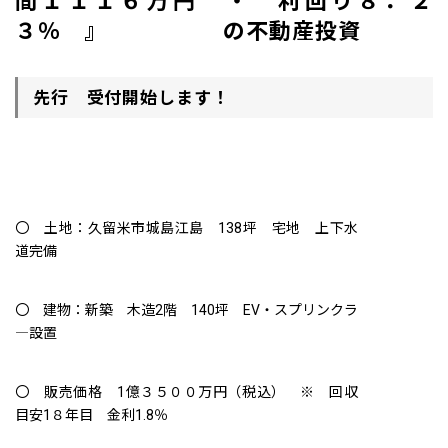
間１１１６万円 ・ 利回り８．２
３％ 』 の不動産投資
先行 受付開始します！
〇 土地：久留米市城島江島 138坪 宅地 上下水
道完備
〇 建物：新築 木造2階 140坪 EV・スプリンクラ
―設置
〇 販売価格 1億３５００万円（税込） ※ 回収
目安1８年目 金利1.8％