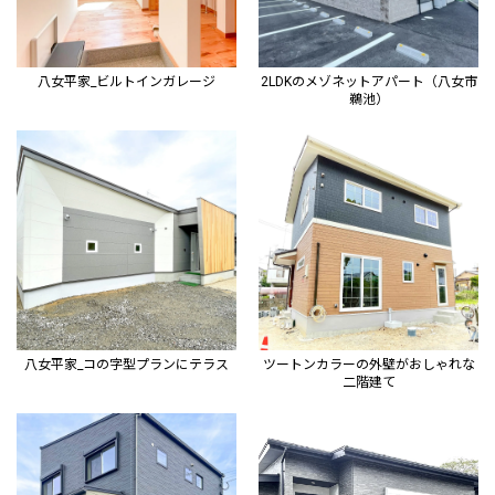
八女平家_ビルトインガレージ
2LDKのメゾネットアパート（八女市
鵜池）
八女平家_コの字型プランにテラス
ツートンカラーの外壁がおしゃれな
二階建て