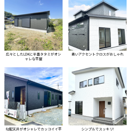
広々としたLDKに半畳タタミがオシ
青いアクセントクロスがおしゃれ
ャレな平屋
勾配天井がオシャレでカッコイイ平
シンプルでスッキリ!