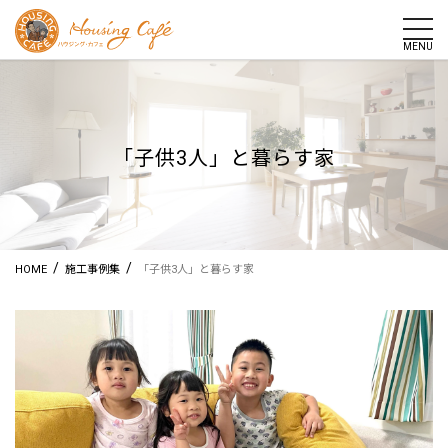
togg
MENU
「子供3人」と暮らす家
/
/
HOME
施工事例集
「子供3人」と暮らす家