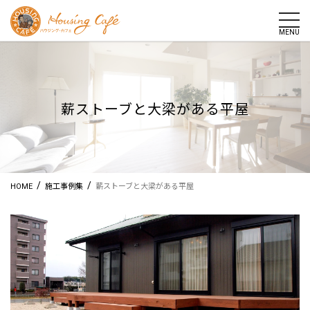
togg
MENU
薪ストーブと大梁がある平屋
/
/
HOME
施工事例集
薪ストーブと大梁がある平屋